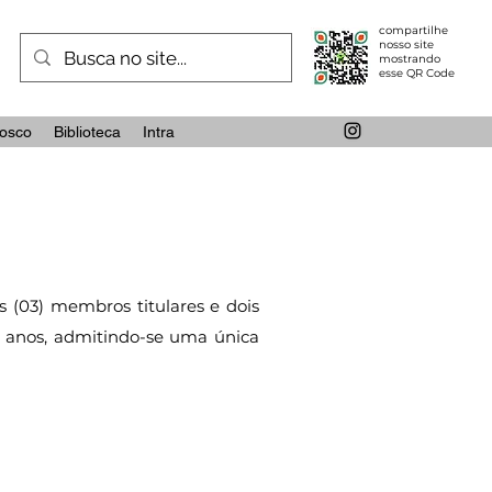
compartilhe
nosso site
mostrando
esse QR Code
osco
Biblioteca
Intra
s (03) membros titulares e dois
3) anos, admitindo-se uma única