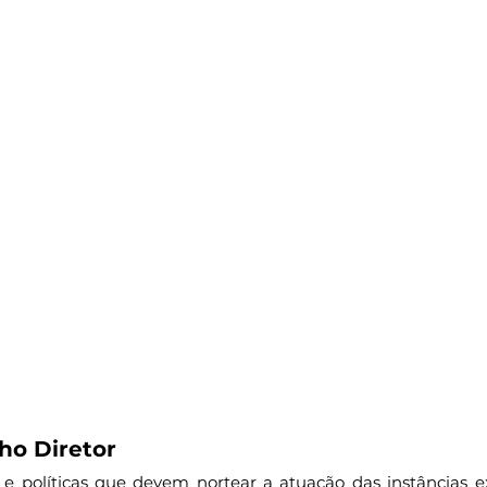
ho Diretor
is e políticas que devem nortear a atuação das instâncias