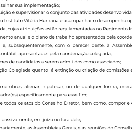
onselhar sua implementação;
ituição e supervisionar o conjunto das atividades desenvolvida
o do Instituto Vitória Humana e acompanhar o desempenho ope
da, cujas atribuições estão regulamentadas no Regimento I
rçamento anual e o plano de trabalho apresentados pela coord
 e, subsequentemente, com o parecer deste, à Assemblei
 contábil, apresentados pela coordenação colegiada;
nomes de candidatos a serem admitidos como associados;
ção Colegiada quanto á extinção ou criação de comissões e 
 membros, alienar, hipotecar, ou de qualquer forma, onerar
dor(es) especificamente para esse fim;
de todos os atos do Conselho Diretor, bem como, compor e d
e passivamente, em juízo ou fora dele;
inariamente, as Assembleias Gerais, e as reuniões do Conselh