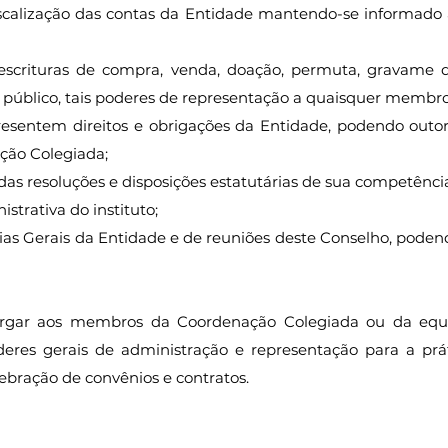
iscalização das contas da Entidade mantendo-se informado 
scrituras de compra, venda, doação, permuta, gravame d
 público, tais poderes de representação a quaisquer membr
esentem direitos e obrigações da Entidade, podendo outorg
ão Colegiada;
as resoluções e disposições estatutárias de sua competênci
strativa do instituto;
ias Gerais da Entidade e de reuniões deste Conselho, podend
orgar aos membros da Coordenação Colegiada ou da equi
eres gerais de administração e representação para a prát
elebração de convênios e contratos.