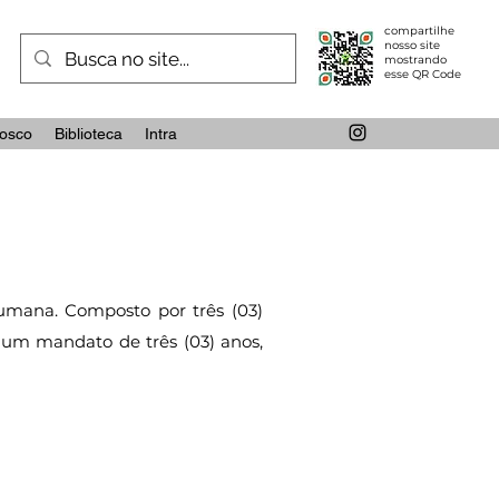
compartilhe
nosso site
mostrando
esse QR Code
osco
Biblioteca
Intra
 Humana. Composto por três (03)
a um mandato de três (03) anos,